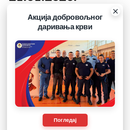
године.
Акција добровољног
даривања крви
22. јануар 2026.
РЕПУБЛИКА СРПСКА КАЗНЕНО – ПОПРАВНИ ЗАВОД
ДОБОЈ ДОБОЈ Број: 01-120-188/26-1 Дана,21.01.2026..
године. На основу члана 29. став 1. и члана 58. Закона о
извршењу кривичних и прекршајних санкција Републике
Српске („Службени гласник Републике Српске“ бр. 63/18 и
55/23), у складу са Правилником о унутрашњој
организацији и систематизацији радних мјеста у Казнено-
поправном заводу Добој („Службени...
Continue reading
Погледај