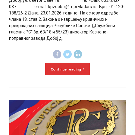
Добој, ул. Светог Саве 18. тел/факс 053/242-
037 е-mail: kpzdoboj@mpr.vladars.rs Број: 01-120-
188/26-2 Дана, 23.01.2026. године На основу одредбе
члана 18. став 2. Закона о извршењу кривичних и
прекршајних санкција Републике Српске („Службени
гласник РС“ бр. 63/18 и 55/23) директор Казнено-
поправног завода Добој д...
Continue reading