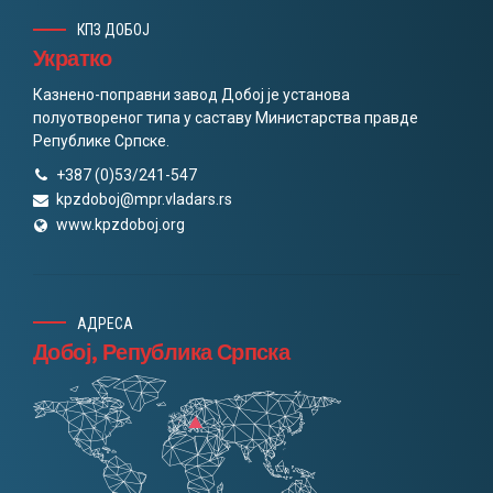
КПЗ ДОБОЈ
Укратко
Казнено-поправни завод Добој је установа
полуотвореног типа у саставу Министарства правде
Републике Српске.
+387 (0)53/241-547
kpzdoboj@mpr.vladars.rs
www.kpzdoboj.оrg
АДРЕСА
Добој, Република Српска