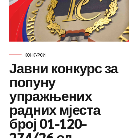
КОНКУРСИ
Јавни конкурс за
попуну
упражњених
радних мјеста
број 01-120-
274/26 од